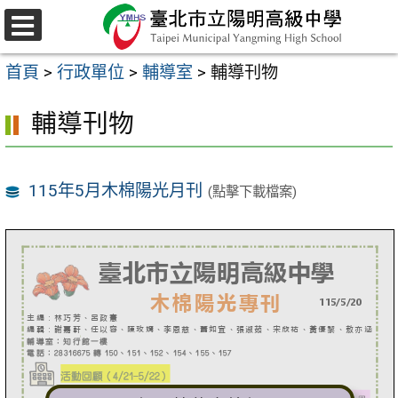
跳
至
選
主
單
首頁
>
行政單位
>
輔導室
>
輔導刊物
要
內
輔導刊物
容
區
115年5月木棉陽光月刊
(點擊下載檔案)