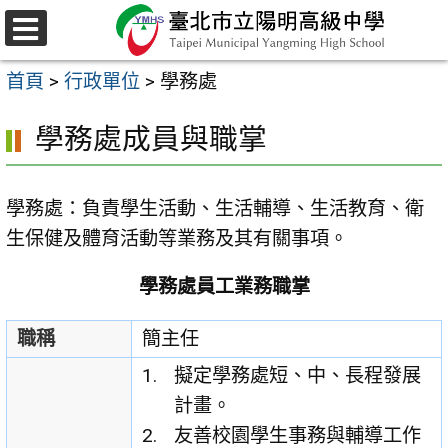
跳
至
選
主
單
首頁
>
行政單位
>
學務處
要
內
學務處成員與職掌
容
區
學務處：負責學生活動、生活輔導、生活教育、衛
生保健及體育活動等業務及其有關事項。
學務處員工業務職掌
職稱
簡主任
擬定學務處短、中、長程發展
計畫。
友善校園學生事務與輔導工作