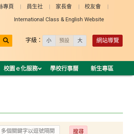
絲專頁
員生社
家長會
校友會
International Class & English Website
送出
字級：
網站導覽
小
預設
大
搜
尋：
校園ｅ化服務
學校行事曆
新生專區
送