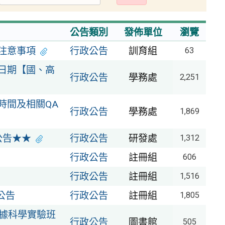
出
公告類別
發佈單位
瀏覽
注意事項
行政公告
訓育組
63
導日期【國、高
行政公告
學務處
2,251
時間及相關QA
行政公告
學務處
1,869
公告★★
行政公告
研發處
1,312
行政公告
註冊組
606
行政公告
註冊組
1,516
公告
行政公告
註冊組
1,805
數據科學實驗班
行政公告
圖書館
505