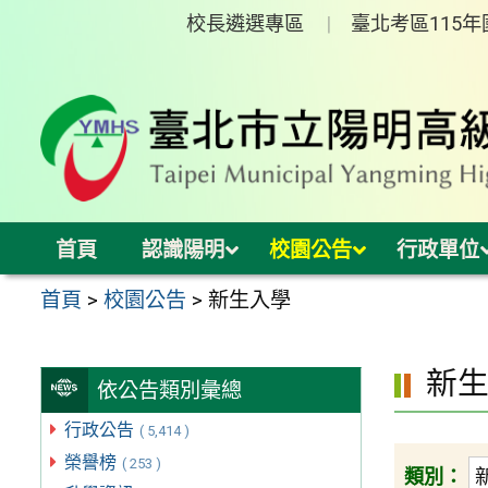
跳
校長遴選專區
臺北考區115
至
主
要
內
容
區
首頁
認識陽明
校園公告
行政單位
首頁
>
校園公告
>
新生入學
新
依公告類別彙總
行政公告
( 5,414 )
榮譽榜
( 253 )
類別：