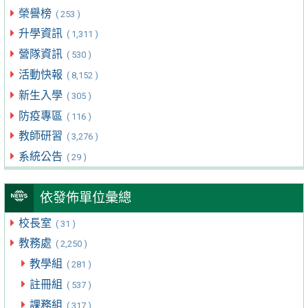
榮譽榜
( 253 )
升學資訊
( 1,311 )
營隊資訊
( 530 )
活動快報
( 8,152 )
新生入學
( 305 )
防疫專區
( 116 )
教師研習
( 3,276 )
系統公告
( 29 )
依發佈單位彙總
校長室
( 31 )
教務處
( 2,250 )
教學組
( 281 )
註冊組
( 537 )
課務組
( 317 )