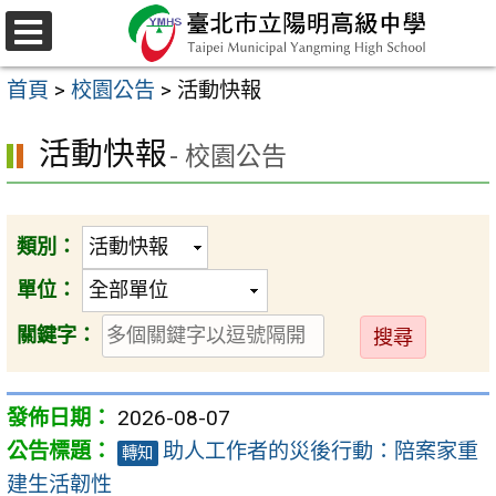
跳
至
選
主
單
首頁
>
校園公告
>
活動快報
要
內
活動快報
- 校園公告
容
區
類別：
單位：
送
關鍵字：
出
2026-08-07
助人工作者的災後行動：陪案家重
轉知
建生活韌性