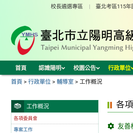
跳
校長遴選專區
臺北考區115
至
主
要
內
容
區
首頁
認識陽明
校園公告
行政單位
首頁
>
行政單位
>
輔導室
>
工作概況
各
工作概況
各項委員會
友善
專案工作