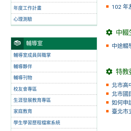
102 
年度工作計畫
心理測驗
中輟
輔導室
中途輟
輔導室成員與職掌
輔導夥伴
特教
輔導刊物
北市高
校友會專區
北市國
生涯發展教育專區
如何申
臺北市
家庭教育
學生學習歷程檔案系統