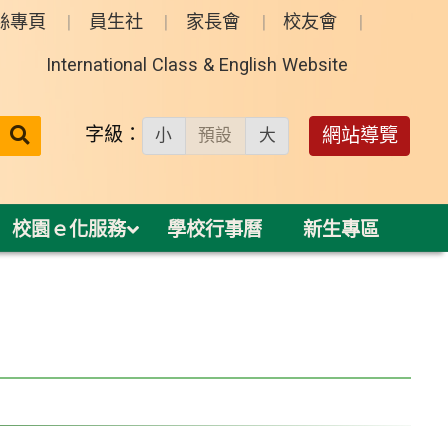
絲專頁
員生社
家長會
校友會
International Class & English Website
送出
字級：
網站導覽
小
預設
大
搜
尋：
校園ｅ化服務
學校行事曆
新生專區