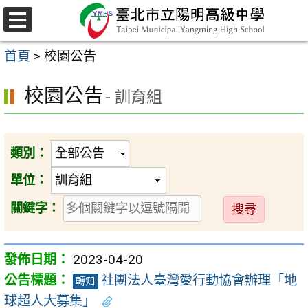
跳
至
選
主
單
首頁
>
校園公告
要
內
校園公告
- 訓育組
容
區
類別：
單位：
送
關鍵字：
出
2023-04-20
社團法人臺灣愛行動協會辦理「地
轉知
球超人大募集」