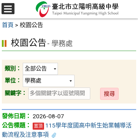
跳
至
選
主
單
首頁
>
校園公告
要
內
校園公告
- 學務處
容
區
類別：
單位：
送
關鍵字：
出
2026-08-07
115學年度國高中新生始業輔導活
置頂
動流程及注意事項