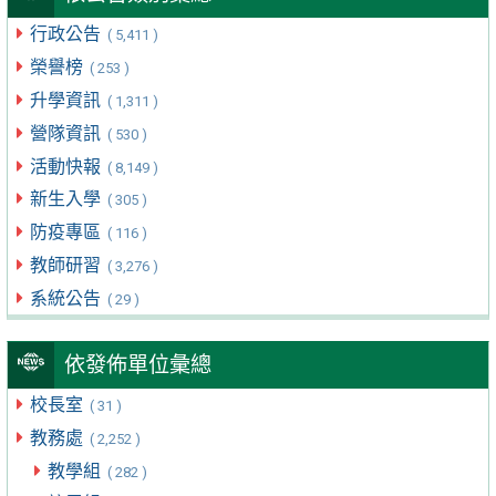
行政公告
( 5,411 )
榮譽榜
( 253 )
升學資訊
( 1,311 )
營隊資訊
( 530 )
活動快報
( 8,149 )
新生入學
( 305 )
防疫專區
( 116 )
教師研習
( 3,276 )
系統公告
( 29 )
依發佈單位彙總
校長室
( 31 )
教務處
( 2,252 )
教學組
( 282 )