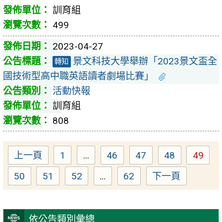
訓育組
499
2023-04-27
景文科技大學舉辦「2023景文盃全
轉知
國技術型高中職英語讀者劇場比賽」
活動快報
訓育組
808
上一頁
1
...
46
47
48
49
Page
Page
Page
Page
Page
50
51
52
...
62
下一頁
Page
Page
Page
Page
依公告類別彙總