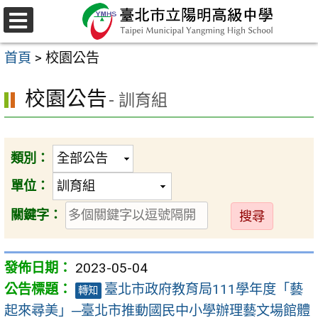
跳
至
選
主
單
首頁
>
校園公告
要
內
校園公告
- 訓育組
容
區
類別：
單位：
送
關鍵字：
出
2023-05-04
臺北市政府教育局111學年度「藝
轉知
起來尋美」─臺北市推動國民中小學辦理藝文場館體