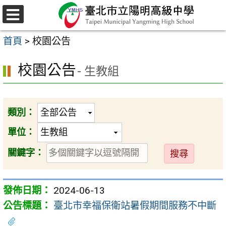
跳
至
選
主
單
首頁
>
校園公告
要
內
校園公告
- 生教組
容
區
類別：
單位：
送
關鍵字：
出
2024-06-13
臺北市幸福保衛站暑假期間服務不中斷