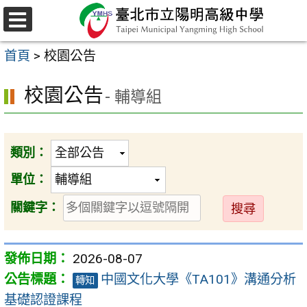
跳
至
選
主
單
首頁
>
校園公告
要
內
校園公告
- 輔導組
容
區
類別：
單位：
送
關鍵字：
出
2026-08-07
中國文化大學《TA101》溝通分析
轉知
基礎認證課程