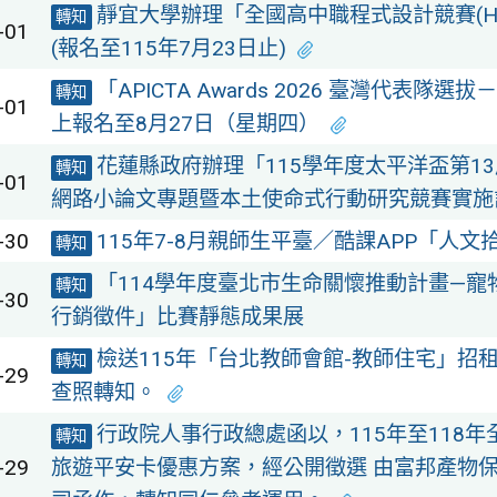
靜宜大學辦理「全國高中職程式設計競賽(HSPC
轉知
-01
(報名至115年7月23日止)
「APICTA Awards 2026 臺灣代表隊
轉知
-01
上報名至8月27日（星期四）
花蓮縣政府辦理「115學年度太平洋盃第1
轉知
-01
網路小論文專題暨本土使命式行動研究競賽實施
-30
115年7-8月親師生平臺／酷課APP「人文
轉知
「114學年度臺北市生命關懷推動計畫—寵
轉知
-30
行銷徵件」比賽靜態成果展
檢送115年「台北教師會館-教師住宅」招
轉知
-29
查照轉知。
行政院人事行政總處函以，115年至118
轉知
-29
旅遊平安卡優惠方案，經公開徵選 由富邦產物