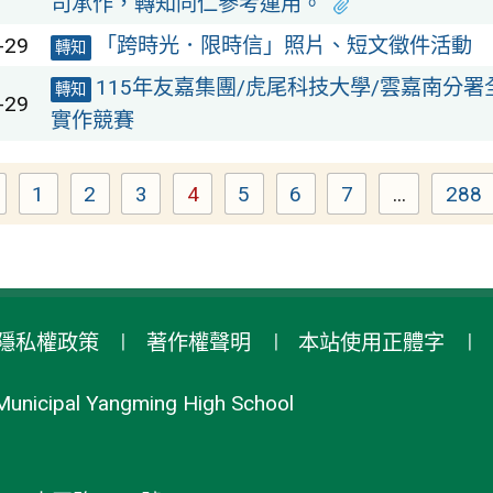
司承作，轉知同仁參考運用。
-29
「跨時光．限時信」照片、短文徵件活動
轉知
115年友嘉集團/虎尾科技大學/雲嘉南分
轉知
-29
實作競賽
1
2
3
4
5
6
7
...
288
Page
Page
Page
Page
Page
Page
Page
Pa
隱私權政策
著作權聲明
本站使用正體字
Municipal Yangming High School