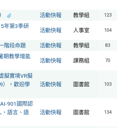
）
活動快報
教學組
123
5年第3季研
活動快報
人事室
104
一階段命題
活動快報
教學組
83
暑期教學增能
活動快報
課務組
70
虛擬實境VR擬
29），歡迎學
活動快報
圖書館
103
I-901國際認
代理人、語言、語
活動快報
圖書館
134