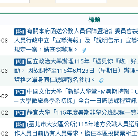
標題
有關本府函送公務人員保障暨培訓委員會製
轉知
-03
人員行政中立「宣導海報」及「說明告示」宣導
規定一案，請查照辦理。
國立政治大學辦理115年「遇見你『政』
轉知
-03
動， 因故調整至115年8月23日（星期日）辦
資格之單身同仁踴躍報名參加。
中國文化大學「新鮮人學堂FM暑期特輯：Uni-
轉知
-02
─ 大學微旅與學系初探」全台一日體驗課程資訊
-02
靜宜大學「115年度暑期非學分班課程一覽
轉知
(臺北市大安區公所)115年地方公職人員選
轉知
-02
作人員目前仍有人員需求，擔任本區投開票所工