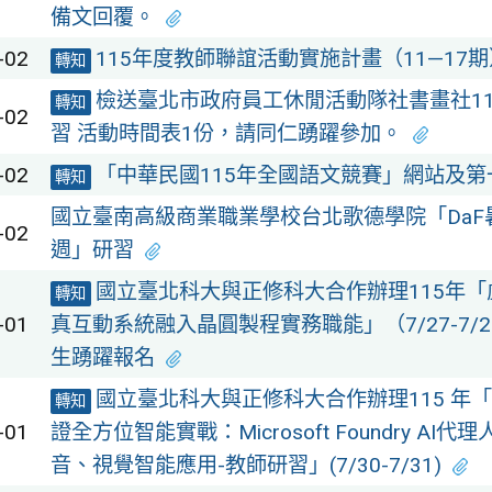
備文回覆。
-02
115年度教師聯誼活動實施計畫（11—17期
轉知
檢送臺北市政府員工休閒活動隊社書畫社11
轉知
-02
習 活動時間表1份，請同仁踴躍參加。
-02
「中華民國115年全國語文競賽」網站及第
轉知
國立臺南高級商業職業學校台北歌德學院「DaF
-02
週」研習
國立臺北科大與正修科大合作辦理115年「
轉知
-01
真互動系統融入晶圓製程實務職能」（7/27-7/
生踴躍報名
國立臺北科大與正修科大合作辦理115 年「A
轉知
-01
證全方位智能實戰：Microsoft Foundry AI
音、視覺智能應用-教師研習」(7/30-7/31)