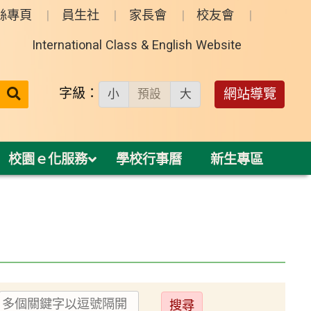
絲專頁
員生社
家長會
校友會
International Class & English Website
送出
字級：
網站導覽
小
預設
大
搜
尋：
校園ｅ化服務
學校行事曆
新生專區
送