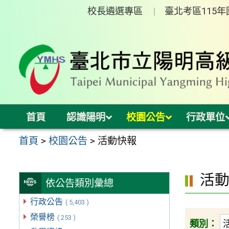
跳
校長遴選專區
臺北考區115
至
主
要
內
容
區
首頁
認識陽明
校園公告
行政單位
首頁
>
校園公告
>
活動快報
活
依公告類別彙總
行政公告
( 5,403 )
榮譽榜
( 253 )
類別：