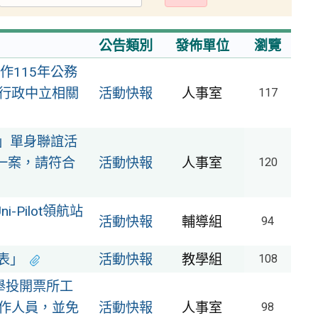
出
公告類別
發佈單位
瀏覽
作115年公務
行政中立相關
活動快報
人事室
117
好」單身聯誼活
理一案，請符合
活動快報
人事室
120
Pilot領航站
活動快報
輔導組
94
表」
活動快報
教學組
108
舉投開票所工
作人員，並免
活動快報
人事室
98