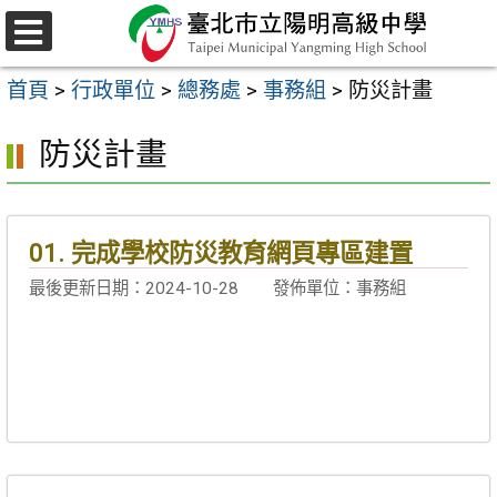
跳
至
選
主
單
首頁
>
行政單位
>
總務處
>
事務組
>
防災計畫
要
內
防災計畫
容
區
01. 完成學校防災教育網頁專區建置
最後更新日期：2024-10-28
發佈單位：事務組