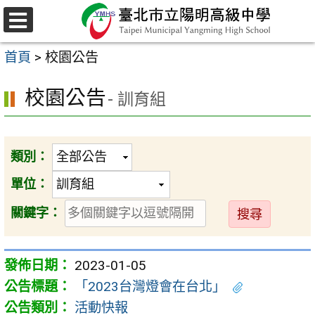
跳
至
選
主
單
首頁
>
校園公告
要
內
校園公告
- 訓育組
容
區
類別：
單位：
送
關鍵字：
出
2023-01-05
「2023台灣燈會在台北」
活動快報