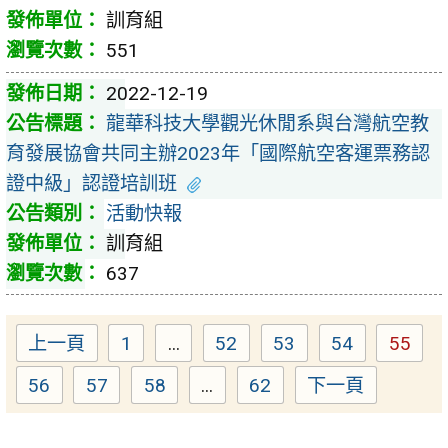
訓育組
551
2022-12-19
龍華科技大學觀光休閒系與台灣航空教
育發展協會共同主辦2023年「國際航空客運票務認
證中級」認證培訓班
活動快報
訓育組
637
上一頁
1
...
52
53
54
55
Page
Page
Page
Page
Page
56
57
58
...
62
下一頁
Page
Page
Page
Page