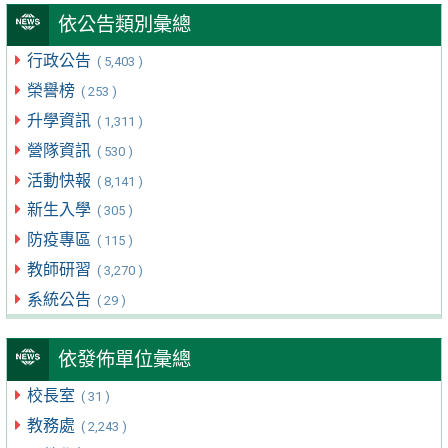
依公告類別彙總
行政公告
( 5,403 )
榮譽榜
( 253 )
升學資訊
( 1,311 )
營隊資訊
( 530 )
活動快報
( 8,141 )
新生入學
( 305 )
防疫專區
( 115 )
教師研習
( 3,270 )
系統公告
( 29 )
依發佈單位彙總
校長室
( 31 )
教務處
( 2,243 )