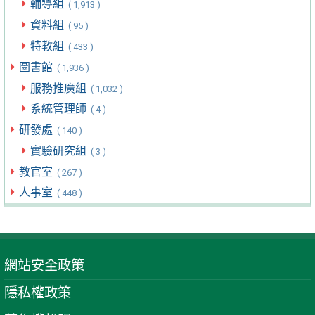
輔導組
( 1,913 )
資料組
( 95 )
特教組
( 433 )
圖書館
( 1,936 )
服務推廣組
( 1,032 )
系統管理師
( 4 )
研發處
( 140 )
實驗研究組
( 3 )
教官室
( 267 )
人事室
( 448 )
網站安全政策
隱私權政策