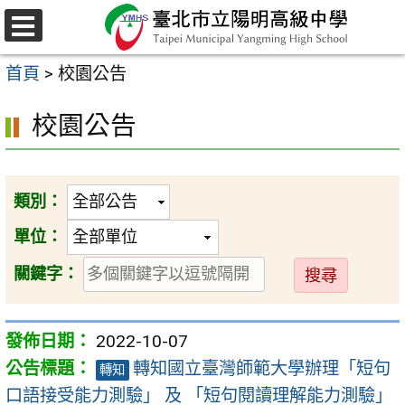
跳
至
選
主
單
首頁
>
校園公告
要
內
校園公告
容
區
類別：
單位：
送
關鍵字：
出
2022-10-07
轉知國立臺灣師範大學辦理「短句
轉知
口語接受能力測驗」 及 「短句閱讀理解能力測驗」