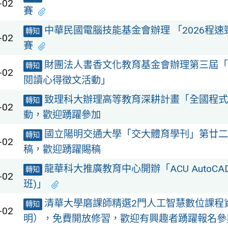
-02
賽
中華民國電腦技能基金會辦理 「2026程
轉知
-02
賽
財團法人書香文化教育基金會辦理第三屆「
轉知
-02
閱讀心得徵文活動」
致理科大辦理高等教育深耕計畫「全國程式
轉知
-02
動，歡迎踴躍參加
國立陽明交通大學「交大體育學刊」第廿二
轉知
-02
稿，歡迎踴躍賜稿
龍華科大推廣教育中心開辦「ACU AutoCA
轉知
-02
班)」
清華大學磨課師精選2門人工智慧數位課程
轉知
-02
明），免費開放修習，歡迎有興趣者踴躍報名參