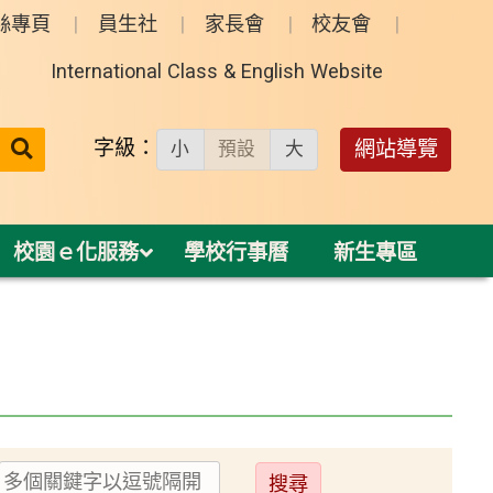
絲專頁
員生社
家長會
校友會
International Class & English Website
送出
字級：
網站導覽
小
預設
大
搜
尋：
校園ｅ化服務
學校行事曆
新生專區
送