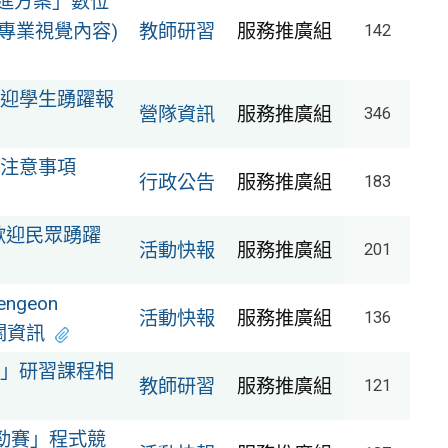
精進方案」數位
打造專業視覺內容)
教師研習
服務推廣組
142
迎學生踴躍報
營隊資訊
服務推廣組
346
注意事項
行政公告
服務推廣組
183
歡迎民眾踴躍
活動快報
服務推廣組
201
ngeon
活動快報
服務推廣組
136
」相關資訊
」研習課程相
教師研習
服務推廣組
121
速勁賽」程式競