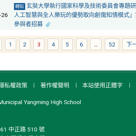
玄奘大學執行國家科學及技術委員會專題研
轉知
-26
人工智慧與全人樂玩的優勢取向創傷知情模式」
參與者招募
1
2
3
4
5
6
...
52
下
Page
Page
Page
Page
Page
Page
Page
隱私權政策
著作權聲明
本站使用正體字
Municipal Yangming High School
1 中正路 510 號