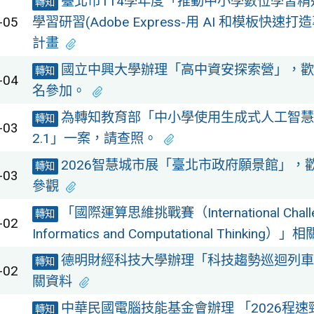
臺北市114學年度「推動中小學數位學習
轉知
-05
學習研習(Adobe Express-用 AI 和模板快速
計畫
國立中興大學辦理「高中資安探索營」，歡
轉知
-04
名參加。
為轉知教育部「中小學使用生成式人工智慧
轉知
-03
2.1」一案，請查照。
2026智慧城市展「臺北市政府願景館」，
轉知
-03
參觀
「國際運算思維挑戰賽（International Challe
轉知
-02
Informatics and Computational Thinking）
德明財經科技大學辦理「科技趨勢巡迴列車
轉知
-02
關資料
中華民國電腦技能基金會辦理 「2026程
轉知