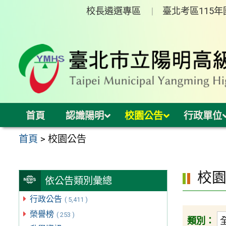
跳
校長遴選專區
臺北考區115
至
主
要
內
容
區
首頁
認識陽明
校園公告
行政單位
首頁
>
校園公告
校
依公告類別彙總
行政公告
( 5,411 )
榮譽榜
( 253 )
類別：