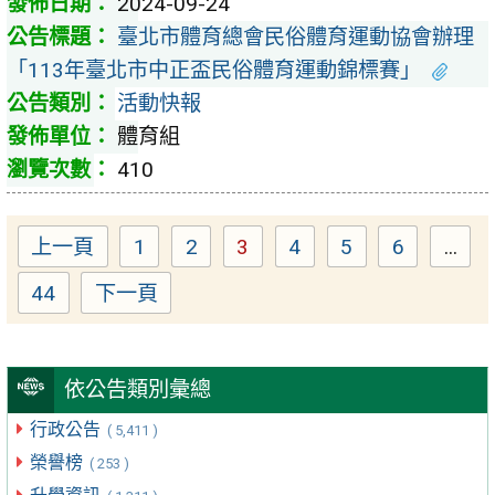
2024-09-24
臺北市體育總會民俗體育運動協會辦理
「113年臺北市中正盃民俗體育運動錦標賽」
活動快報
體育組
410
上一頁
1
2
3
4
5
6
...
Page
Page
Page
Page
Page
Page
44
下一頁
Page
依公告類別彙總
行政公告
( 5,411 )
榮譽榜
( 253 )