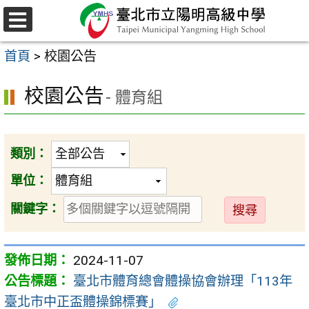
跳
至
選
主
單
首頁
>
校園公告
要
內
校園公告
- 體育組
容
區
類別：
單位：
送
關鍵字：
出
2024-11-07
臺北市體育總會體操協會辦理「113年
臺北市中正盃體操錦標賽」