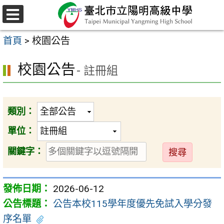
跳
至
選
主
單
首頁
>
校園公告
要
內
校園公告
- 註冊組
容
區
類別：
單位：
送
關鍵字：
出
2026-06-12
公告本校115學年度優先免試入學分發
序名單