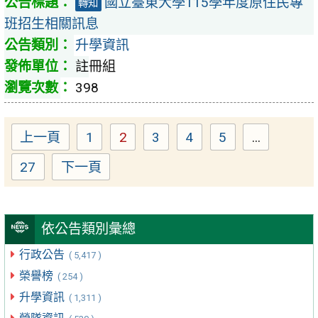
國立臺東大學115學年度原住民專
轉知
班招生相關訊息
升學資訊
註冊組
398
上一頁
1
2
3
4
5
...
Page
Page
Page
Page
Page
27
下一頁
Page
依公告類別彙總
行政公告
( 5,417 )
榮譽榜
( 254 )
升學資訊
( 1,311 )