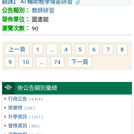
觀課】 AI 輔助教學增能研習
教師研習
圖書館
90
上一頁
1
...
4
5
6
7
8
Page
Page
Page
Page
Page
Pag
9
10
...
74
下一頁
Page
Page
Page
依公告類別彙總
行政公告
( 5,414 )
榮譽榜
( 253 )
升學資訊
( 1,311 )
營隊資訊
( 530 )