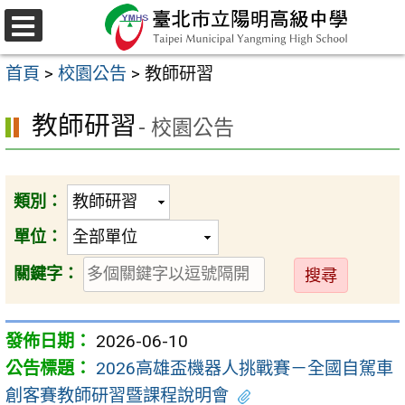
跳
至
選
主
單
首頁
>
校園公告
>
教師研習
要
內
教師研習
- 校園公告
容
區
類別：
單位：
送
關鍵字：
出
2026-06-10
2026高雄盃機器人挑戰賽－全國自駕車
創客賽教師研習暨課程說明會