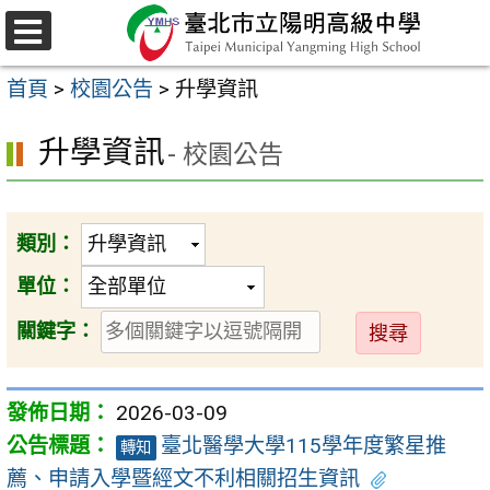
跳
至
選
主
單
首頁
>
校園公告
>
升學資訊
要
內
升學資訊
- 校園公告
容
區
類別：
單位：
送
關鍵字：
出
2026-03-09
臺北醫學大學115學年度繁星推
轉知
薦、申請入學暨經文不利相關招生資訊