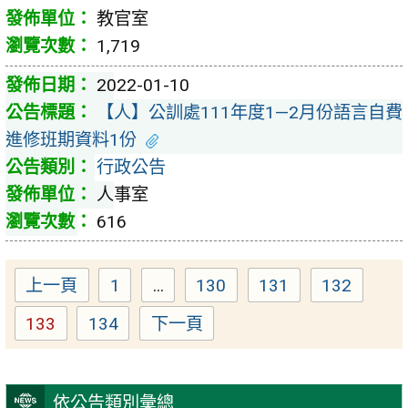
教官室
1,719
2022-01-10
【人】公訓處111年度1—2月份語言自費
進修班期資料1份
行政公告
人事室
616
上一頁
1
...
130
131
132
Page
Page
Page
Page
133
134
下一頁
Page
Page
依公告類別彙總