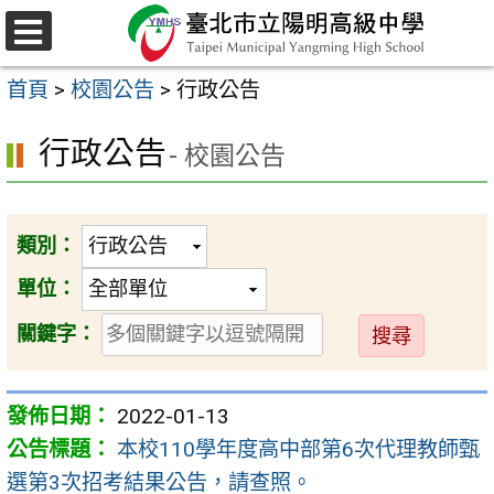
跳
至
選
主
單
首頁
>
校園公告
>
行政公告
要
內
行政公告
- 校園公告
容
區
類別：
單位：
送
關鍵字：
出
2022-01-13
本校110學年度高中部第6次代理教師甄
選第3次招考結果公告，請查照。