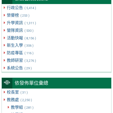
行政公告
( 5,414 )
榮譽榜
( 253 )
升學資訊
( 1,311 )
營隊資訊
( 530 )
活動快報
( 8,156 )
新生入學
( 306 )
防疫專區
( 116 )
教師研習
( 3,276 )
系統公告
( 29 )
依發佈單位彙總
校長室
( 31 )
教務處
( 2,250 )
教學組
( 281 )