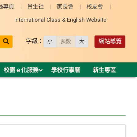
絲專頁
員生社
家長會
校友會
International Class & English Website
送出
字級：
網站導覽
小
預設
大
搜
尋：
校園ｅ化服務
學校行事曆
新生專區