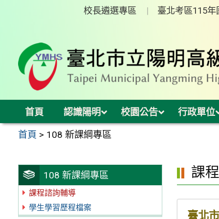
跳
校長遴選專區
臺北考區115
至
主
要
內
容
區
首頁
認識陽明
校園公告
行政單位
首頁
>
108 新課綱專區
課
108 新課綱專區
課程諮詢輔導
學生學習歷程檔案
臺北