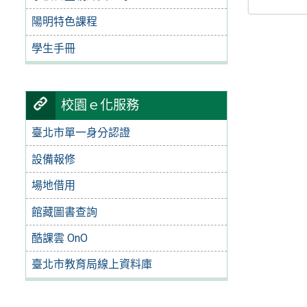
陽明特色課程
學生手冊
校園ｅ化服務
臺北市單一身分認證
設備報修
場地借用
館藏圖書查詢
酷課雲 OnO
臺北市教育局線上資料庫