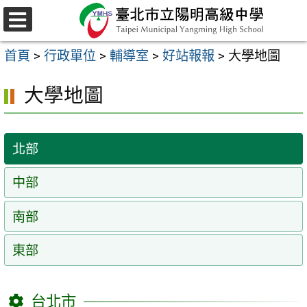
跳
至
選
主
單
首頁
>
行政單位
>
輔導室
>
好站報報
>
大學地圖
要
內
大學地圖
容
區
北部
中部
南部
東部
台北市