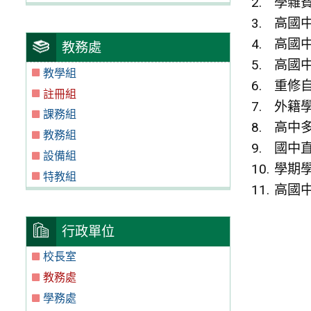
學雜
高國
高國
教務處
高國
教學組
重修
註冊組
外籍
課務組
高中
教務組
國中
設備組
學期
特教組
高國
行政單位
校長室
教務處
學務處