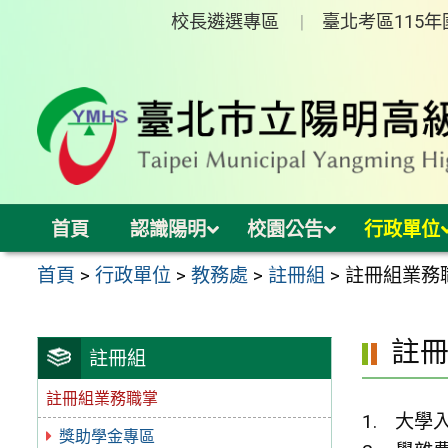
跳
校長遴選專區
臺北考區115
至
主
要
內
容
區
首頁
認識陽明
校園公告
行政單位
首頁
>
行政單位
>
教務處
>
註冊組
>
註冊組業務
註
註冊組
註冊組業務職掌
大學入
獎助學金專區