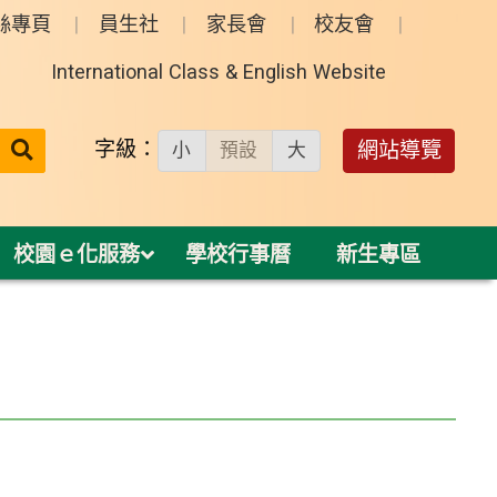
絲專頁
員生社
家長會
校友會
International Class & English Website
送出
字級：
網站導覽
小
預設
大
搜
尋：
校園ｅ化服務
學校行事曆
新生專區