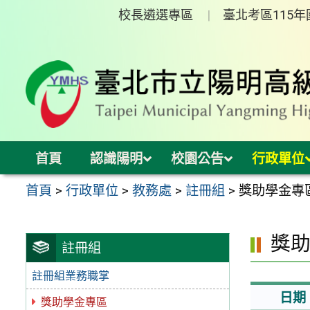
跳
校長遴選專區
臺北考區115
至
主
要
內
容
區
首頁
認識陽明
校園公告
行政單位
首頁
>
行政單位
>
教務處
>
註冊組
>
獎助學金專
獎
註冊組
註冊組業務職掌
日期
獎助學金專區