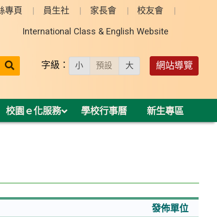
絲專頁
員生社
家長會
校友會
International Class & English Website
送出
字級：
網站導覽
小
預設
大
搜
尋：
校園ｅ化服務
學校行事曆
新生專區
發佈單位