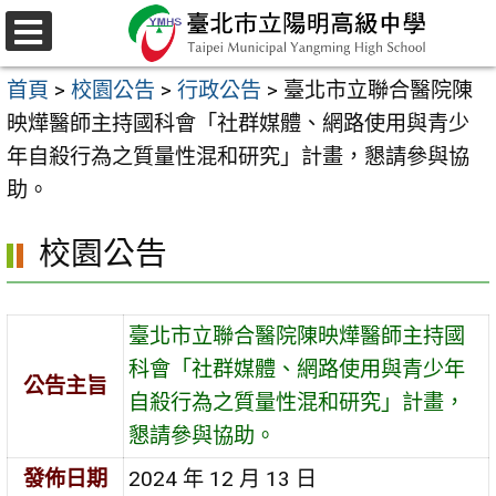
跳
至
選
主
單
首頁
>
校園公告
>
行政公告
>
臺北市立聯合醫院陳
要
映燁醫師主持國科會「社群媒體、網路使用與青少
內
年自殺行為之質量性混和研究」計畫，懇請參與協
容
助。
區
校園公告
臺北市立聯合醫院陳映燁醫師主持國
科會「社群媒體、網路使用與青少年
公告主旨
自殺行為之質量性混和研究」計畫，
懇請參與協助。
發佈日期
2024 年 12 月 13 日