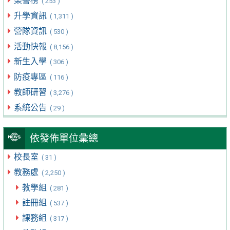
榮譽榜
( 253 )
升學資訊
( 1,311 )
營隊資訊
( 530 )
活動快報
( 8,156 )
新生入學
( 306 )
防疫專區
( 116 )
教師研習
( 3,276 )
系統公告
( 29 )
依發佈單位彙總
校長室
( 31 )
教務處
( 2,250 )
教學組
( 281 )
註冊組
( 537 )
課務組
( 317 )