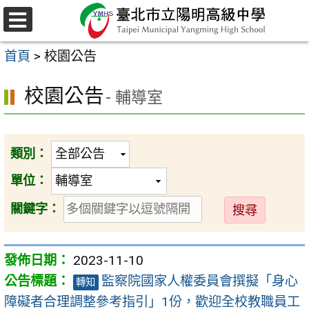
跳
至
選
主
單
首頁
>
校園公告
要
內
校園公告
- 輔導室
容
區
類別：
單位：
送
關鍵字：
出
2023-11-10
監察院國家人權委員會撰擬「身心
轉知
障礙者合理調整參考指引」1份，歡迎全校教職員工