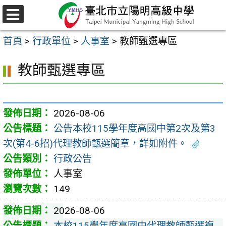
跳
至
選
主
單
首頁
>
行政單位
>
人事室
>
教師甄選專區
要
內
教師甄選專區
容
區
2026-08-06
公告本校115學年度高國中第2次及第3
次(第4-6招)代理教師甄選簡章，詳如附件。
行政公告
人事室
149
2026-08-06
本校115學年度高國中代理教師甄選複