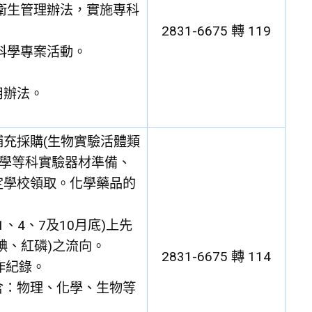
衛生管理辦法，實施專科
2831-6675 轉 119
科學專案活動。
用辦法。
充採購(生物實驗活體類
科學等科實驗器材準備、
定學校領取。化學藥品的
、4、7及10月底)上先
碘、紅磷)之流向。
2831-6675 轉 114
作紀錄。
含：物理、化學、生物等