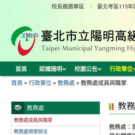
跳
校長遴選專區
臺北考區115
至
主
要
內
容
區
首頁
認識陽明
校園公告
行政單位
首頁
>
行政單位
>
教務處
>
教務處成員與職掌
教
教務處
教務處成員與職掌
教務處：
教務處規章辦法