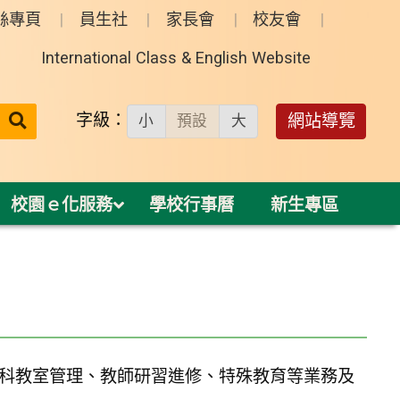
絲專頁
員生社
家長會
校友會
International Class & English Website
送出
字級：
網站導覽
小
預設
大
搜
尋：
校園ｅ化服務
學校行事曆
新生專區
科教室管理、教師研習進修、特殊教育等業務及