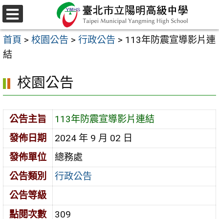
跳
至
選
主
單
首頁
>
校園公告
>
行政公告
>
113年防震宣導影片連
要
結
內
容
校園公告
區
公告主旨
113年防震宣導影片連結
發佈日期
2024 年 9 月 02 日
發佈單位
總務處
公告類別
行政公告
公告等級
點閱次數
309