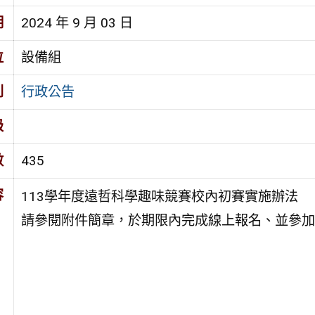
期
2024 年 9 月 03 日
位
設備組
別
行政公告
級
數
435
容
113學年度遠哲科學趣味競賽校內初賽實施辦法
請參閱附件簡章，於期限內完成線上報名、並參加