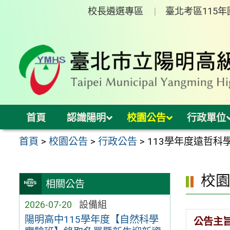
跳
校長遴選專區
臺北考區115
至
主
要
內
容
區
首頁
認識陽明
校園公告
行政單位
首頁
>
校園公告
>
行政公告
>
113學年度遠哲
校
相關公告
2026-07-20
設備組
陽明高中115學年度【自然科學
公告主