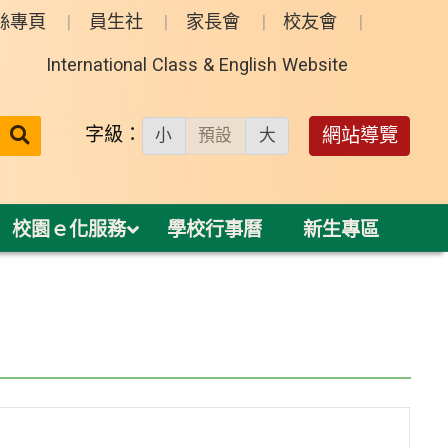
絲專頁
員生社
家長會
校友會
International Class & English Website
送出
字級：
網站導覽
小
預設
大
搜
尋：
校園ｅ化服務
學校行事曆
新生專區