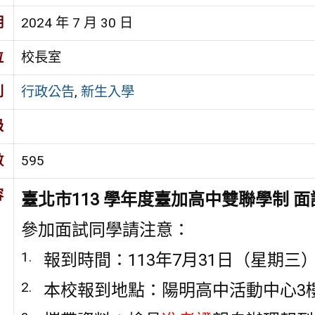
期
2024 年 7 月 30 日
位
校長室
別
行政公告
,
新生入學
級
數
595
容
臺北市113 學年度臺加高中雙聯學制
面
參加面試同學請注意：
報到時間：113年7月31日（星期三）早
本校報到地點：
陽明高中活動中心3