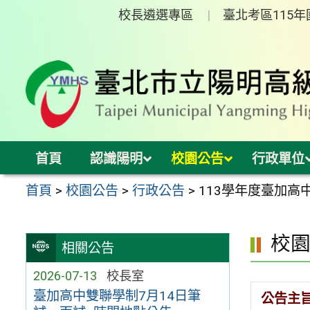
跳
校長遴選專區
臺北考區115
至
主
要
內
容
區
首頁
認識陽明
校園公告
行政單位
首頁
>
校園公告
>
行政公告
>
113學年度臺加高中
校
相關公告
2026-07-13
校長室
臺加高中雙聯學制7月14日筆
公告主