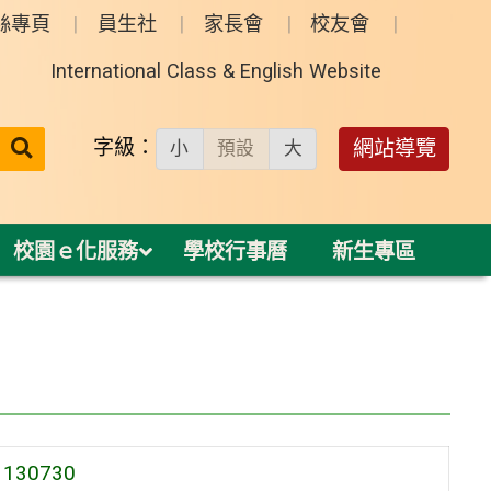
絲專頁
員生社
家長會
校友會
International Class & English Website
送出
字級：
網站導覽
小
預設
大
搜
尋：
校園ｅ化服務
學校行事曆
新生專區
30730