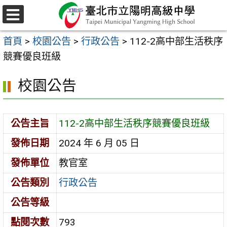
跳
至
選
主
單
首頁
>
校園公告
>
行政公告
>
112-2高中部生活秩序
要
競賽優良班級
內
容
校園公告
區
公告主旨
112-2高中部生活秩序競賽優良班級
發佈日期
2024 年 6 月 05 日
發佈單位
教官室
公告類別
行政公告
公告等級
點閱次數
793