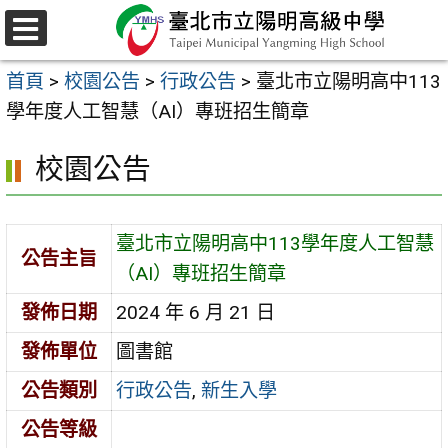
跳
至
選
主
單
首頁
>
校園公告
>
行政公告
>
臺北市立陽明高中113
要
學年度人工智慧（AI）專班招生簡章
內
容
校園公告
區
臺北市立陽明高中113學年度人工智慧
公告主旨
（AI）專班招生簡章
發佈日期
2024 年 6 月 21 日
發佈單位
圖書館
公告類別
行政公告
,
新生入學
公告等級