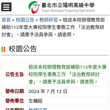
跳
至
選
主
單
首頁
>
校園公告
>
教師研習
>
檢送本校辦理教育部
要
補助113年度大專校院學生事務工作 「法治教育研
內
討會」，請惠予派員參與，請查照。
容
區
校園公告
檢送本校辦理教育部補助113年度大專
公告主旨
校院學生事務工作 「法治教育研討
會」，請惠予派員參與，請查照。
發佈日期
2024 年 7 月 12 日
發佈單位
生輔組