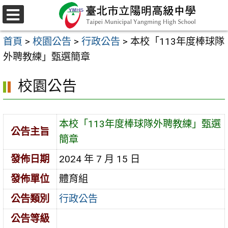
跳
至
選
主
單
首頁
>
校園公告
>
行政公告
>
本校「113年度棒球隊
要
外聘教練」甄選簡章
內
容
校園公告
區
本校「113年度棒球隊外聘教練」甄選
公告主旨
簡章
發佈日期
2024 年 7 月 15 日
發佈單位
體育組
公告類別
行政公告
公告等級