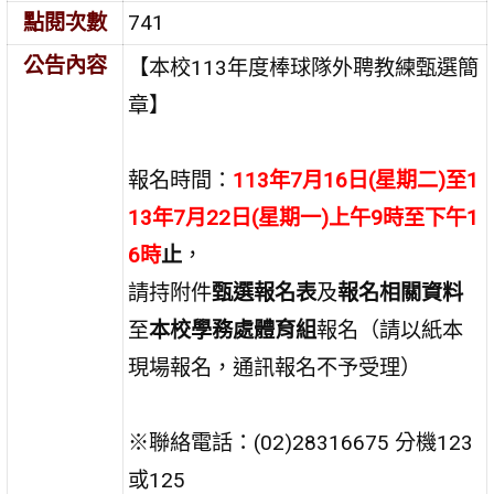
點閱次數
741
公告內容
【本校113年度棒球隊外聘教練甄選簡
章】
報名時間：
113年7月16日(星期二
)至1
13年7月22日(星期一)上午9時至下午1
6時
止
，
請持附件
甄選
報名表
及
報名相關資料
至
本校學務處體育組
報名（請以紙本
現場報名，通訊報名不予受理）
※聯絡電話：(02)28316675 分機123
或125