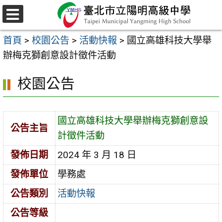
跳
至
選
主
單
首頁
>
校園公告
>
活動快報
>
國立高雄科技大學舉
要
辦梅克獅創意設計徵件活動
內
容
校園公告
區
國立高雄科技大學舉辦梅克獅創意設
公告主旨
計徵件活動
發佈日期
2024 年 3 月 18 日
發佈單位
學務處
公告類別
活動快報
公告等級