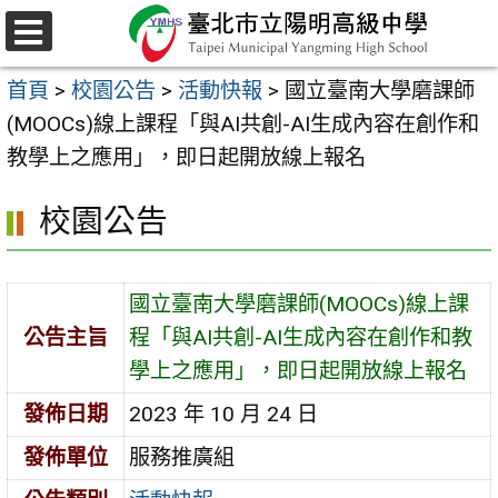
跳
至
選
主
單
首頁
>
校園公告
>
活動快報
>
國立臺南大學磨課師
要
(MOOCs)線上課程「與AI共創-AI生成內容在創作和
內
教學上之應用」，即日起開放線上報名
容
區
校園公告
國立臺南大學磨課師(MOOCs)線上課
公告主旨
程「與AI共創-AI生成內容在創作和教
學上之應用」，即日起開放線上報名
發佈日期
2023 年 10 月 24 日
發佈單位
服務推廣組