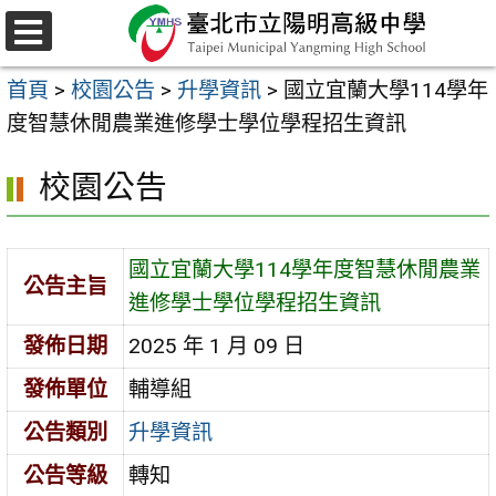
跳
至
選
主
單
首頁
>
校園公告
>
升學資訊
>
國立宜蘭大學114學年
要
度智慧休閒農業進修學士學位學程招生資訊
內
容
校園公告
區
國立宜蘭大學114學年度智慧休閒農業
公告主旨
進修學士學位學程招生資訊
發佈日期
2025 年 1 月 09 日
發佈單位
輔導組
公告類別
升學資訊
公告等級
轉知