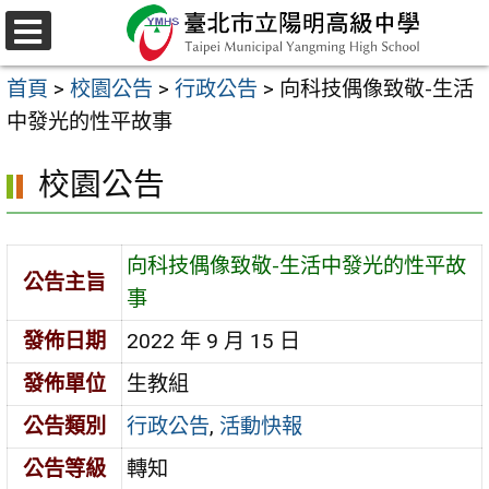
跳
至
選
主
單
首頁
>
校園公告
>
行政公告
>
向科技偶像致敬-生活
要
中發光的性平故事
內
容
校園公告
區
向科技偶像致敬-生活中發光的性平故
公告主旨
事
發佈日期
2022 年 9 月 15 日
發佈單位
生教組
公告類別
行政公告
,
活動快報
公告等級
轉知