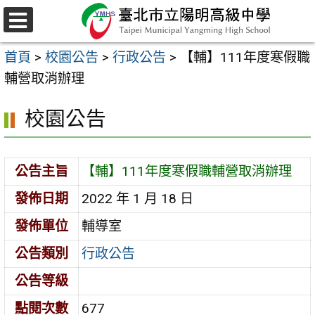
跳
至
選
主
單
首頁
>
校園公告
>
行政公告
>
【輔】111年度寒假職
要
輔營取消辦理
內
容
校園公告
區
公告主旨
【輔】111年度寒假職輔營取消辦理
發佈日期
2022 年 1 月 18 日
發佈單位
輔導室
公告類別
行政公告
公告等級
點閱次數
677