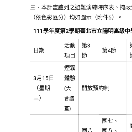
三、本計畫臚列之避難演練時序表、掩蔽
（依色彩區分）均如圖示（附件5）。
111學年度第2學期臺北市立陽明高級
活動
第3
日期
第4節
項目
節
煙霧
3月15日
體驗
（星期
(
開放預約制
大
三）
會議
室)
國七、
國八
國八、