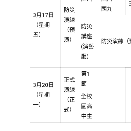
國九
防災
3月17日
演練
（星期
防災
（預
五）
講座
演）
防災演練（
(演藝
廳)
第1
正式
節
3月20日
演練
（星期
全校
（正
一）
國高
式）
中生