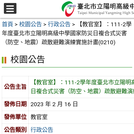
跳
至
選
主
單
首頁
>
校園公告
>
行政公告
>
【教官室】：111-2學
要
年度臺北市立陽明高級中學國家防災日複合式災害
內
（防空、地震）疏散避難演練實施計畫(0210)
容
區
校園公告
【教官室】：111-2學年度臺北市立陽
公告主旨
日複合式災害（防空、地震）疏散避難演練實
發佈日期
2023 年 2 月 16 日
發佈單位
教官室
公告類別
行政公告