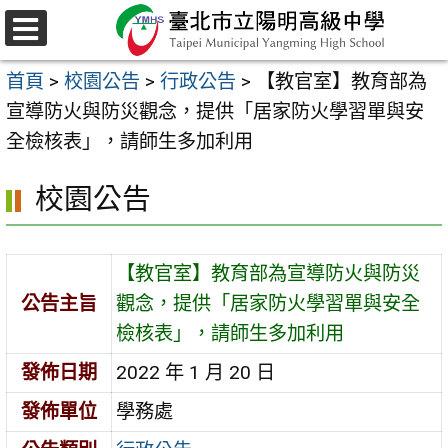
跳
至
選
主
單
首頁
>
校園公告
>
行政公告
>
【教官室】教育部為
要
宣導防火與防災觀念，提供「居家防火學習單與安
內
全檢核表」，請師生多加利用
容
區
校園公告
【教官室】教育部為宣導防火與防災
公告主旨
觀念，提供「居家防火學習單與安全
檢核表」，請師生多加利用
發佈日期
2022 年 1 月 20 日
發佈單位
學務處