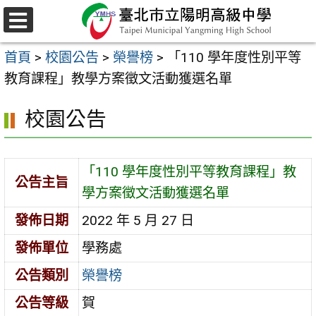
跳
至
選
主
單
首頁
>
校園公告
>
榮譽榜
>
「110 學年度性別平等
要
教育課程」教學方案徵文活動獲選名單
內
容
校園公告
區
「110 學年度性別平等教育課程」教
公告主旨
學方案徵文活動獲選名單
發佈日期
2022 年 5 月 27 日
發佈單位
學務處
公告類別
榮譽榜
公告等級
賀