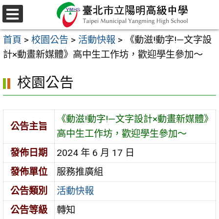
跳
至
選
主
單
首頁
>
校園公告
>
活動快報
>
《動滋!動字!—文字設
要
計×動畫新媒體》高中生工作坊，歡迎學生參加～
內
容
校園公告
區
《動滋!動字!—文字設計×動畫新媒體》
公告主旨
高中生工作坊，歡迎學生參加～
發佈日期
2024 年 6 月 17 日
發佈單位
服務推廣組
公告類別
活動快報
公告等級
轉知