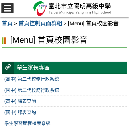
跳
至
選
主
單
首頁
>
首頁控制頁面群組
>
[Menu] 首頁校園影音
要
內
[Menu] 首頁校園影音
容
區
學生家長專區
(高中) 第二代校務行政系統
(國中) 第二代校務行政系統
(高中) 課表查詢
(國中) 課表查詢
學生學習歷程檔案系統