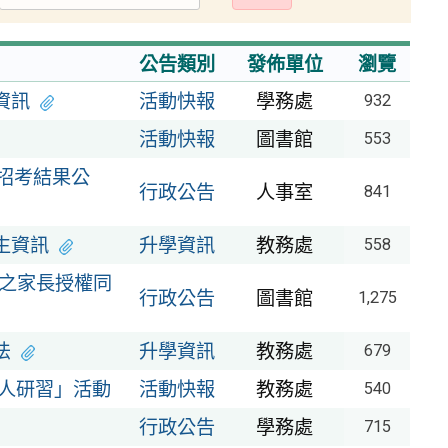
出
公告類別
發佈單位
瀏覽
資訊
活動快報
學務處
932
活動快報
圖書館
553
次招考結果公
行政公告
人事室
841
生資訊
升學資訊
教務處
558
設之家長授權同
行政公告
圖書館
1,275
法
升學資訊
教務處
679
人研習」活動
活動快報
教務處
540
行政公告
學務處
715