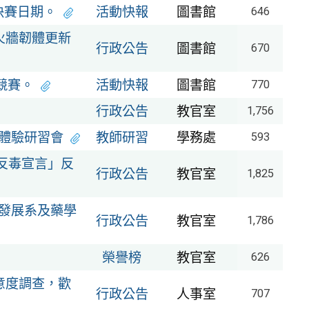
決賽日期。
活動快報
圖書館
646
防火牆韌體更新
行政公告
圖書館
670
競賽。
活動快報
圖書館
770
行政公告
教官室
1,756
體驗研習會
教師研習
學務處
593
反毒宣言」反
行政公告
教官室
1,825
發展系及藥學
行政公告
教官室
1,786
」
榮譽榜
教官室
626
意度調查，歡
行政公告
人事室
707