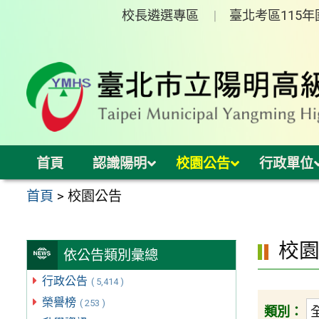
跳
校長遴選專區
臺北考區115
至
主
要
內
容
區
首頁
認識陽明
校園公告
行政單位
首頁
>
校園公告
校
依公告類別彙總
行政公告
( 5,414 )
榮譽榜
( 253 )
類別：