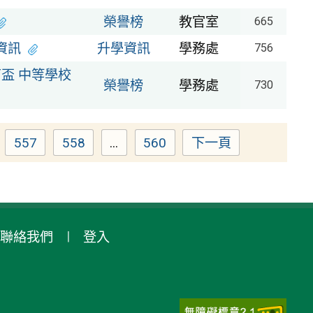
榮譽榜
教官室
665
資訊
升學資訊
學務處
756
育盃 中等學校
榮譽榜
學務處
730
557
558
...
560
下一頁
e
Page
Page
Page
聯絡我們
登入