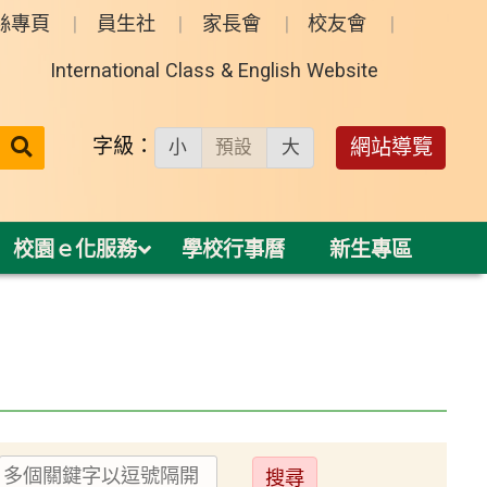
絲專頁
員生社
家長會
校友會
International Class & English Website
送出
字級：
網站導覽
小
預設
大
搜
尋：
校園ｅ化服務
學校行事曆
新生專區
送