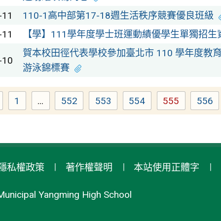
-11
110-1高中部第17-18週生活秩序競賽優良班級
-11
【學】111學年度學士班運動績優學生單獨招生
賀本校田徑代表學校參加臺北市 110 學年度教
-10
游泳錦標賽
1
...
552
553
554
555
556
Page
Page
Page
Page
Page
Pag
隱私權政策
著作權聲明
本站使用正體字
Municipal Yangming High School