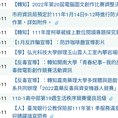
-11
【轉知】2022年第20屆電腦圖文創作比賽調整
市府資訊局預定於111年1月14日9-12時進行
-11
作業，詳如附件。
-11
【轉知】111年度柯華葳線上數位閱讀專題探究
-11
【1月反詐騙宣導】：防詐咖啡廳宣導影片
-11
【學】弘光科技大學辦理玉山雲人工室內攀岩場
【反毒宣導】：轉知開南大學「青春紀事—我的
-11
毒微電影創作競賽活動資訊
【反毒宣導】：轉知嘉南藥理大學多媒體與遊戲
-11
系共同辦理「2022嘉藥反毒與資安機器人競賽
-11
110-1高中部第19週生活秩序競賽優良班級
【人】臺灣銀行公教保險部111年第1 季服務滿
-11
迎踴躍填寫問卷