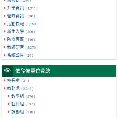
榮譽榜
( 254 )
升學資訊
( 1,311 )
營隊資訊
( 530 )
活動快報
( 8,158 )
新生入學
( 306 )
防疫專區
( 116 )
教師研習
( 3,276 )
系統公告
( 29 )
依發佈單位彙總
校長室
( 31 )
教務處
( 2,246 )
教學組
( 276 )
註冊組
( 537 )
課務組
( 318 )