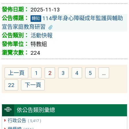
2025-11-13
114學年身心障礙成年監護與輔助
轉知
宣告家庭教育研習
活動快報
特教組
224
上一頁
1
2
3
4
5
...
Page
Page
Page
Page
Page
22
下一頁
Page
依公告類別彙總
行政公告
( 5,417 )