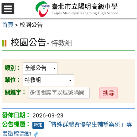
跳
至
選
主
單
首頁
>
校園公告
要
內
校園公告
- 特教組
容
區
類別：
單位：
送
關鍵字：
出
2026-03-23
「特殊群體資優學生輔導案例」專
轉知
書徵稿活動