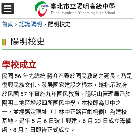
跳
至
選
主
單
首頁
>
認識陽明
>
陽明校史
要
內
陽明校史
容
區
學校成立
民國 56 年先總統 蔣介石鑒於國民教育之延長，乃是
復興民族文化、發展國家建設之根本，遂指示政府
於民國 57 年實施九年國民教育。陽明山管理局乃於
陽明山地區增設四所國民中學，本校即為其中之
一，並經選定現址（士林中正路百齡橋側）為建校
基地，是年 5 月 6 日破土興建，6 月 23 日成立籌備
處，8 月 1 日即告正式成立。