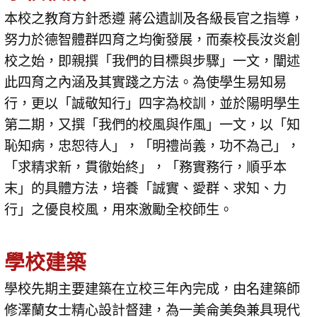
本校之教育方針悉遵 蔣公遺訓及各級長官之指導，
努力於德智體群四育之均衡發展，而秦校長汝炎創
校之始，即親撰「我們的目標與步驟」一文，闡述
此四育之內涵及其實踐之方法。為使學生易知易
行，更以「誠敬知行」四字為校訓，並於陽明學生
第二期，又撰「我們的校風與作風」一文，以「知
恥知病，忠恕待人」，「明禮尚義，功不為己」，
「求精求新，貫徹始終」，「務實務行，順乎本
末」的具體方法，培養「誠實、愛群、求知、力
行」之優良校風，用來激勵全校師生。
學校建築
學校先期主要建築在立校三年內完成，由名建築師
修澤蘭女士精心設計督建，為一美侖美奐兼具現代