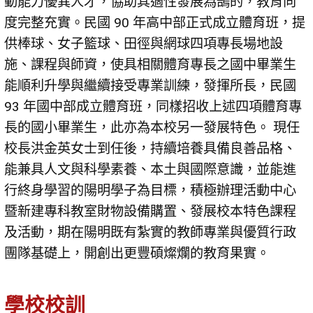
動能力優異人才，協助其適性發展為鵠的，教育向
度完整充實。民國 90 年高中部正式成立體育班，提
供棒球、女子籃球、田徑與網球四項專長場地設
施、課程與師資，使具相關體育專長之國中畢業生
能順利升學與繼續接受專業訓練，發揮所長，民國
93 年國中部成立體育班，同樣招收上述四項體育專
長的國小畢業生，此亦為本校另一發展特色。 現任
校長洪金英女士到任後，持續培養具備良善品格、
能兼具人文與科學素養、本土與國際意識，並能進
行終身學習的陽明學子為目標，積極辦理活動中心
暨新建專科教室財物設備購置、發展校本特色課程
及活動，期在陽明既有紮實的教師專業與優質行政
團隊基礎上，開創出更豐碩燦爛的教育果實。
學校校訓