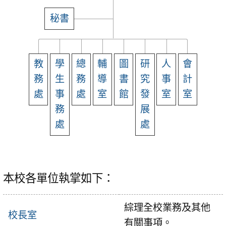
秘書
教
學
總
輔
圖
研
人
會
務
生
務
導
書
究
事
計
處
事
處
室
館
發
室
室
務
展
處
處
本校各單位執掌如下：
綜理全校業務及其他
校長室
有關事項。