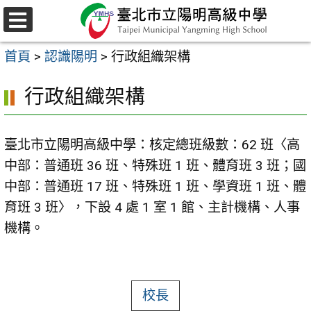
跳
至
選
主
單
首頁
>
認識陽明
>
行政組織架構
要
內
行政組織架構
容
區
臺北市立陽明高級中學：核定總班級數：62 班〈高
中部：普通班 36 班、特殊班 1 班、體育班 3 班；國
中部：普通班 17 班、特殊班 1 班、學資班 1 班、體
育班 3 班〉，下設 4 處 1 室 1 館、主計機構、人事
機構。
校長