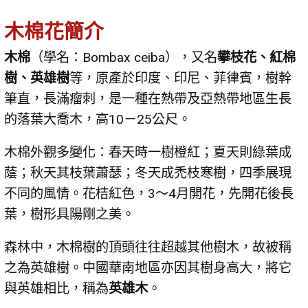
木棉花簡介
木棉
（學名：Bombax ceiba），又名
攀枝花、紅棉
樹、英雄樹
等，原產於印度、印尼、菲律賓，樹幹
筆直，長滿瘤刺，是一種在熱帶及亞熱帶地區生長
的落葉大喬木，高10－25公尺。
木棉外觀多變化：春天時一樹橙紅；夏天則綠葉成
蔭；秋天其枝葉蕭瑟；冬天成禿枝寒樹，四季展現
不同的風情。花桔紅色，3～4月開花，先開花後長
葉，樹形具陽剛之美。
森林中，木棉樹的頂頭往往超越其他樹木，故被稱
之為英雄樹。中國華南地區亦因其樹身高大，將它
與英雄相比，稱為
英雄木
。