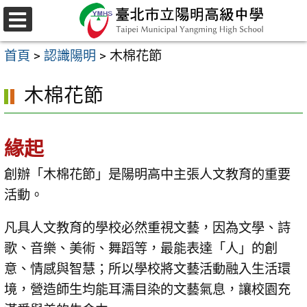
跳
至
選
主
單
首頁
>
認識陽明
>
木棉花節
要
內
木棉花節
容
區
緣起
創辦「木棉花節」是陽明高中主張人文教育的重要
活動。
凡具人文教育的學校必然重視文藝，因為文學、詩
歌、音樂、美術、舞蹈等，最能表達「人」的創
意、情感與智慧；所以學校將文藝活動融入生活環
境，營造師生均能耳濡目染的文藝氣息，讓校園充